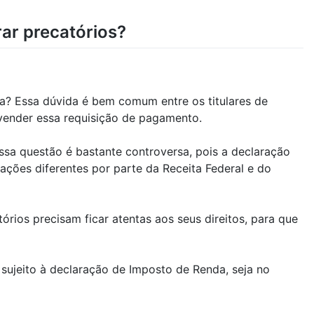
ar precatórios?
on
Imposto
de
a? Essa dúvida é bem comum entre os titulares de
Renda
 vender essa requisição de pagamento.
2022:
como
Essa questão é bastante controversa, pois a declaração
declarar
ações diferentes por parte da Receita Federal e do
precatórios?
ios precisam ficar atentas aos seus direitos, para que
sujeito à declaração de Imposto de Renda, seja no