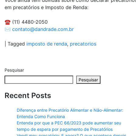
Você ainda tem dúvidas sobre como declarar precatório
em precatórios e Imposto de Renda:
☎️ (11) 4480-2050
✉️
contato@dandrade.com.br
|
Tagged
imposto de renda
,
precatorios
Pesquisar
Pesquisar
Recent Posts
Diferença entre Precatório Alimentar e Não-Alimentar:
Entenda Como Funciona
Entenda por que a PEC 66/2023 pode aumentar seu
tempo de espera por pagamento de Precatórios
Vendi meu precatório: E agora? O que acontece depois