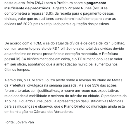
nesta quarta-feira (26/4) para a Prefeitura sobre o
pagamento
insuficiente de precatórios.
A gestão Ricardo Nunes (MDB) se
comprometeu a repassar 3,6% da receita para o pagamento dessas
dívidas, valor que os auditores consideram insuficiente para zerar as
dívidas até 2029, prazo estipulado para a quitação dos passivos.
De acordo com o TCM, o saldo atual da dívida é de cerca de R$ 1,5 bilhão,
com um aumento previsto de R$ 1 bilhão no valor total das dívidas devido
ao acréscimo de novos precatórios e correção monetária. A Prefeitura
possui R$ 34 bilhões mantidos em caixa, e o TCM mencionou esse valor
em seu ofício, apontando que a arrecadação municipal aumentou nos
últimos tempos.
Além disso, o TCM emitiu outro alerta sobre a revisão do Plano de Metas
da Prefeitura, divulgada na semana passada. Mais de 55% das ações
foram alteradas sem justificativas, e houve um recuo nas expectativas
relacionadas à mobilidade e melhora do trânsito na cidade. O presidente do
Tribunal, Eduardo Tuma, pediu a apresentação das justificativas técnicas
para as mudanças e observou que o Plano Diretor do município ainda está
em tramitação na Câmara dos Vereadores.
Fonte: Jovem Pan