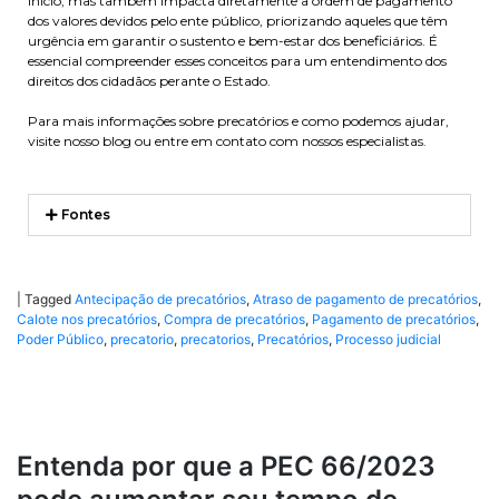
início, mas também impacta diretamente a ordem de pagamento
dos valores devidos pelo ente público, priorizando aqueles que têm
urgência em garantir o sustento e bem-estar dos beneficiários. É
essencial compreender esses conceitos para um entendimento dos
direitos dos cidadãos perante o Estado.
Para mais informações sobre precatórios e como podemos ajudar,
visite nosso blog ou entre em contato com nossos especialistas.
Fontes
|
Tagged
Antecipação de precatórios
,
Atraso de pagamento de precatórios
,
Calote nos precatórios
,
Compra de precatórios
,
Pagamento de precatórios
,
Poder Público
,
precatorio
,
precatorios
,
Precatórios
,
Processo judicial
Entenda por que a PEC 66/2023