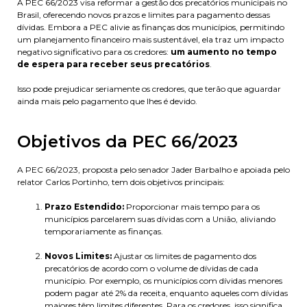
A PEC 66/2023 visa reformar a gestão dos precatórios municipais no
Brasil, oferecendo novos prazos e limites para pagamento dessas
dívidas. Embora a PEC alivie as finanças dos municípios, permitindo
um planejamento financeiro mais sustentável, ela traz um impacto
negativo significativo para os credores:
um aumento no tempo
de espera para receber seus precatórios
.
Isso pode prejudicar seriamente os credores, que terão que aguardar
ainda mais pelo pagamento que lhes é devido.
Objetivos da PEC 66/2023
A PEC 66/2023, proposta pelo senador Jader Barbalho e apoiada pelo
relator Carlos Portinho, tem dois objetivos principais:
Prazo Estendido:
Proporcionar mais tempo para os
municípios parcelarem suas dívidas com a União, aliviando
temporariamente as finanças.
Novos Limites:
Ajustar os limites de pagamento dos
precatórios de acordo com o volume de dívidas de cada
município. Por exemplo, os municípios com dívidas menores
podem pagar até 2% da receita, enquanto aqueles com dívidas
maiores têm limites diferentes. Para os credores, isso significa